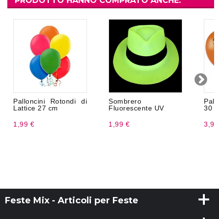
PRODOTTO HANNO COMPRATO ANCHE:
Palloncini Rotondi di
Sombrero
Pall
Lattice 27 cm
Fluorescente UV
30 
1,99 €
1,99 €
3,99
Feste Mix - Articoli per Feste