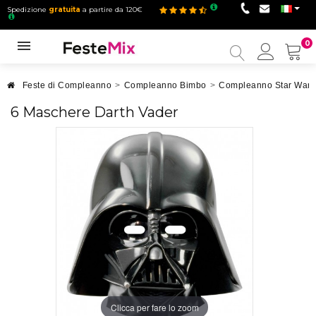
Spedizione
gratuita
a partire da 120€
0
Il
mio
accou
Feste di Compleanno
>
Compleanno Bimbo
>
Compleanno Star Wars
6 Maschere Darth Vader
Clicca per fare lo zoom