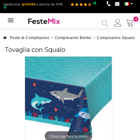
Spedizione
gratuita
a partire da 120€
0
Il
mio
accou
Feste di Compleanno
>
Compleanno Bimbo
>
Compleanno Squalo
>
Tovaglia con Squalo
Clicca per fare lo zoom