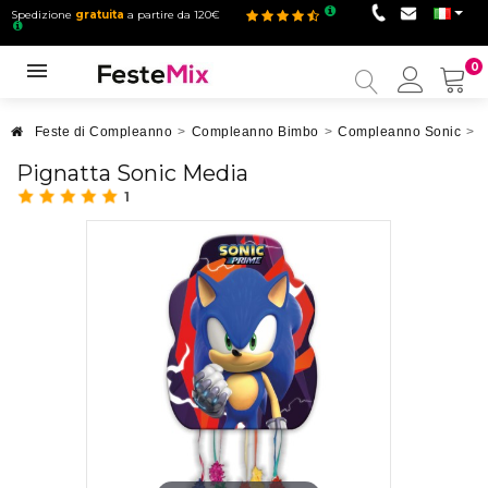
Spedizione
gratuita
a partire da 120€
0
Il
mio
accou
Feste di Compleanno
>
Compleanno Bimbo
>
Compleanno Sonic
>
P
Pignatta Sonic Media
1