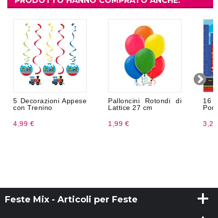
PRODOTTO HANNO COMPRATO ANCHE:
5 Decorazioni Appese
Palloncini Rotondi di
16
con Trenino
Lattice 27 cm
Pom
4,99 €
1,99 €
3,20
Feste Mix - Articoli per Feste