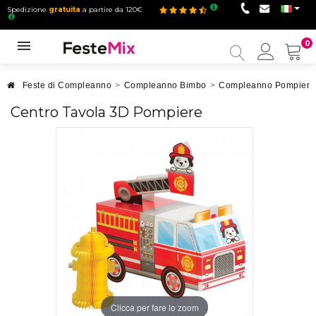
Spedizione
gratuita
a partire da 120€
0
Il
mio
accou
Feste di Compleanno
>
Compleanno Bimbo
>
Compleanno Pompiere
Centro Tavola 3D Pompiere
Clicca per fare lo zoom