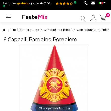
Spedizione
gratuita
a partire da 120€
0
Il
mio
accou
Feste di Compleanno
>
Compleanno Bimbo
>
Compleanno Pompiere
8 Cappelli Bambino Pompiere
Clicca per fare lo zoom