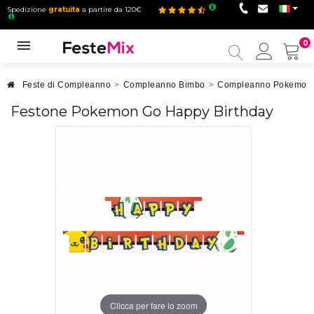
Spedizione
gratuita
a partire da 120€
0
Il
mio
accou
Feste di Compleanno
>
Compleanno Bimbo
>
Compleanno Pokemon
Festone Pokemon Go Happy Birthday
Clicca per fare lo zoom