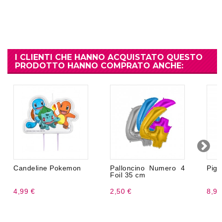
I CLIENTI CHE HANNO ACQUISTATO QUESTO
PRODOTTO HANNO COMPRATO ANCHE:
Candeline Pokemon
Palloncino Numero 4
Pign
Foil 35 cm
4,99 €
2,50 €
8,99