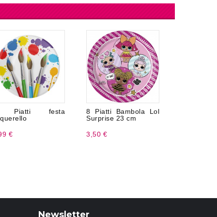
 Piatti festa
8 Piatti Bambola Lol
Braccialet
querello
Surprise 23 cm
Monocolore
99 €
3,50 €
8,99 €
Newsletter