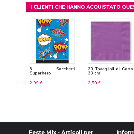
I CLIENTI CHE HANNO ACQUISTATO Q
8 Sacchetti
20 Tovaglioli di Carta
Superhero
33 cm
2,99 €
2,50 €
Feste Mix - Articoli per
Infor