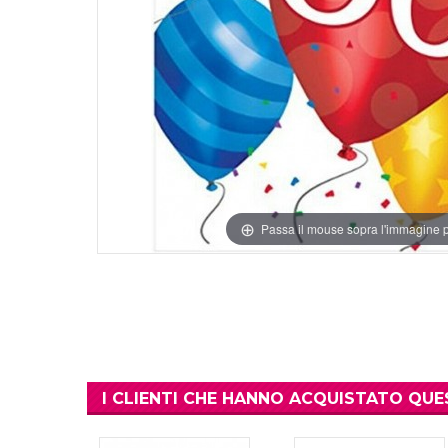
Compleanno Te
Vedi di Più
Vedi di Più
Compleanno Pr
Compleanno Te
Ritmica
Compleanno F
Compleanno 
Passa il mouse sopra l'immagine p
Vedi di Più
I CLIENTI CHE HANNO ACQUISTATO Q