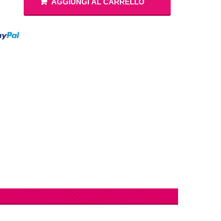
AGGIUNGI AL CARRELLO
Masha e Orso
Vestiti Principe
Compleanno 8 Anni
 Bing
Vestiti Gangster
Vedi di Più
Compleanno 9 Anni
iostra Carosello
Costumi Gladiatore
Compleanno 10 Anni
Paw Patrol
Vedi di Più
Compleanno 11 Anni
Elefantino Rosa
Elefantino Blu
Compleanno 12 Anni
Compleanno 13 Anni