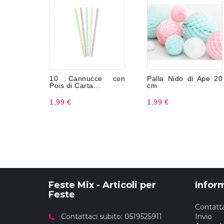
10 Cannucce con
Palla Nido di Ape 20
Pois di Carta...
cm
1,99 €
1,99 €
Feste Mix - Articoli per
Infor
Feste
Contatta
Contattaci subito: 0519525911
Invio