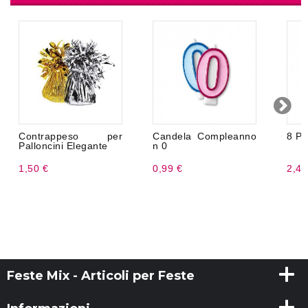
Contrappeso per
Candela Compleanno
8 Pi
Palloncini Elegante
n 0
1,50 €
0,99 €
2,49
Feste Mix - Articoli per Feste