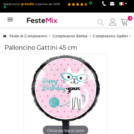
Spedizione
gratuita
a partire da 120€
0
Il
mio
accou
Feste di Compleanno
>
Compleanno Bimba
>
Compleanno Gattini
>
Palloncino Gattini 45 cm
Clicca per fare lo zoom