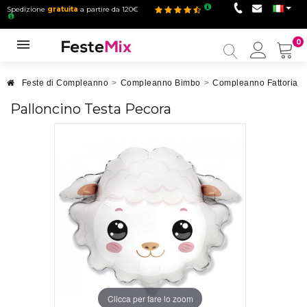
Spedizione
gratuita
a partire da 120€
0
Il
mio
accou
Feste di Compleanno
>
Compleanno Bimbo
>
Compleanno Fattoria
>
Palloncino Testa Pecora
Clicca per fare lo zoom