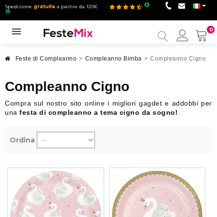
Spedizione
gratuita
a partire da 120€
0
Il
mio
accou
Feste di Compleanno
>
Compleanno Bimba
>
Compleanno Cigno
Compleanno Cigno
Compra sul nostro sito online i migliori gagdet e addobbi per
una
festa di compleanno a tema cigno
da sogno!
Ordina