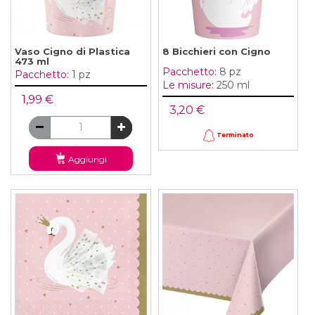
Vaso Cigno di Plastica
8 Bicchieri con Cigno
473 ml
Pacchetto:
8 pz
Pacchetto:
1 pz
Le misure:
250 ml
1,99 €
3,20 €
Terminato
Aggiungi