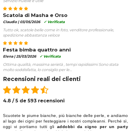
Servizio fruibile e utile
Scatola di Masha e Orso
Claudio |
03/05/2026
✓ Verificata
Tutto ok, scatole belle come in foto, venditore professionale,
spedizione abbastanza veloce
Festa bimba quattro anni
Elena |
25/03/2026
✓ Verificata
Ottima qualità, massima serietà , tempi rapidissimi Sono stata
molto soddisfatta, lo consiglio per le...
Recensioni reali dei clienti
4.8 / 5 de 593 recensioni
Scuotete le piume bianche, più bianche delle perle, e andiamo
al lago dei cigni per festeggiare i nostri compleanni. Perché sì,
oggi vi portiamo tutti gli
addobbi da cigno per un party