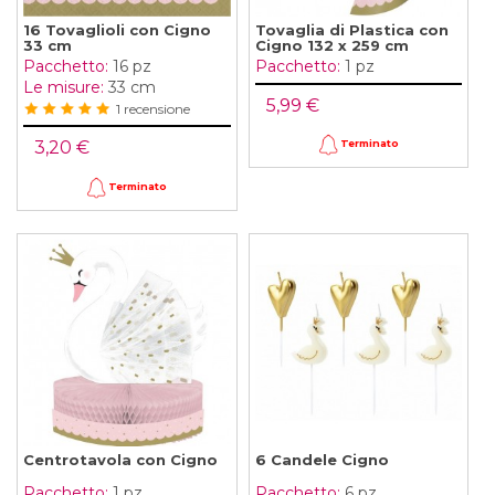
16 Tovaglioli con Cigno
Tovaglia di Plastica con
33 cm
Cigno 132 x 259 cm
Pacchetto:
16 pz
Pacchetto:
1 pz
Le misure:
33 cm
5,99 €
1 recensione
3,20 €
Terminato
Terminato
Centrotavola con Cigno
6 Candele Cigno
Pacchetto:
1 pz
Pacchetto:
6 pz