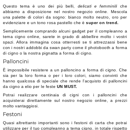
Questo tema è uno dei più belli,
delicati e femminili
che
abbiamo a disposizione nel nostro negozio online. Mescola
una palette di colori da sogno: bianco molto neutro, oro per
evidenziare e un tono rosa pastello che è
super on trend.
Semplicemente comprando alcuni gadget per il compleanno a
tema cigno online, sarete in grado di abbellire molto i vostri
spazi. Allora immagina cosa otterresti se ti attrezzassi bene
con i nostri addobbi da swan party come il photobooth a forma
di cigno o la nostra pignatta a forma di cigno.
Palloncini
È impossibile resistere a un palloncino a forma di cigno. Che
sia per la loro forma o per i loro colori, siamo convinti che
hanno qualcosa di speciale che rende l'acquisto di palloncini
da cigno a elio per le feste
UN MUST.
Potrai realizzare centinaia di cigni con i palloncini che
acquisterai direttamente sul nostro negozio online, a prezzi
molto vantaggiosi.
Festoni
Quasi altrettanto importanti sono i festoni di carta che potrai
utilizzare per il tuo compleanno a tema cigno, in totale rispetto