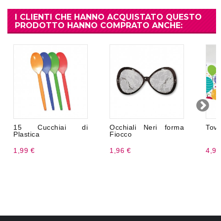
I CLIENTI CHE HANNO ACQUISTATO QUESTO
PRODOTTO HANNO COMPRATO ANCHE:
15 Cucchiai di
Occhiali Neri forma
Tova
Plastica
Fiocco
1,99 €
1,96 €
4,99