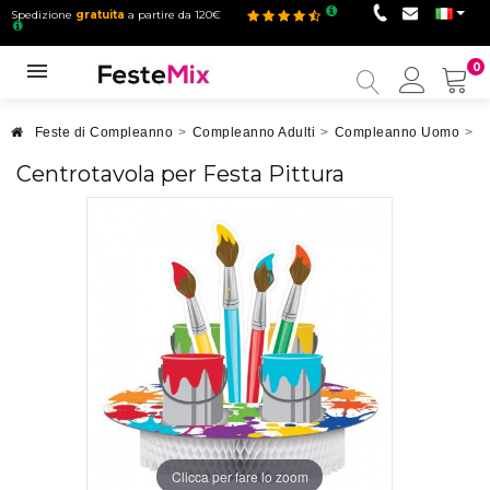
Spedizione
gratuita
a partire da 120€
0
Il
mio
accou
Feste di Compleanno
>
Compleanno Adulti
>
Compleanno Uomo
>
C
Centrotavola per Festa Pittura
Clicca per fare lo zoom