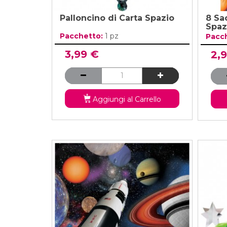
Palloncino di Carta Spazio
8 Sac
Spaz
Pacchetto:
1 pz
Pacc
3,99 €
2,
Aggiungi al Carrello