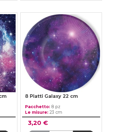
 cm
8 Piatti Galaxy 22 cm
Pacchetto:
8 pz
Le misure:
23 cm
3,20 €