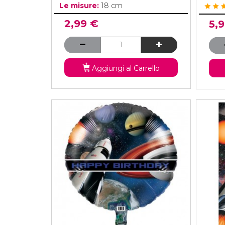
Le misure:
18 cm
2,99 €
5,
Aggiungi al Carrello