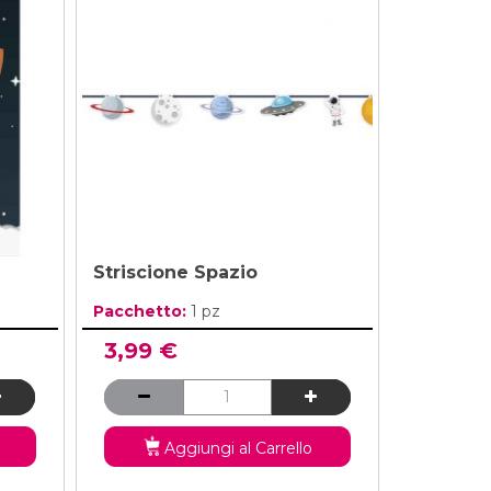
Masha e Orso
Vestiti Principe
Compleanno 8 Anni
 Bing
Vestiti Gangster
Vedi di Più
Compleanno 9 Anni
iostra Carosello
Costumi Gladiatore
Compleanno 10 Anni
Paw Patrol
Vedi di Più
Compleanno 11 Anni
Elefantino Rosa
Elefantino Blu
Compleanno 12 Anni
Compleanno 13 Anni
Striscione Spazio
Pacchetto:
1 pz
3,99 €
Aggiungi al Carrello