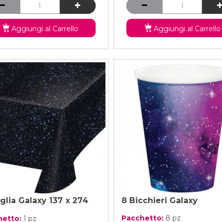
Aggiungi al Carrello
Aggiungi al Carrello
glia Galaxy 137 x 274
8 Bicchieri Galaxy
Pacchetto:
8 pz
hetto:
1 pz