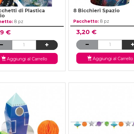
chetti di Plastica
8 Bicchieri Spazio
io
Pacchetto:
8 pz
hetto:
8 pz
3,20 €
99 €
Aggiungi al Carrello
Aggiungi al Carrello