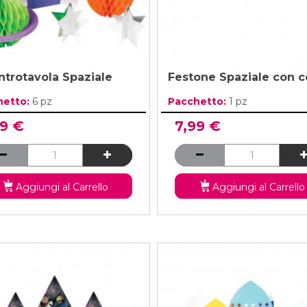
ntrotavola Spaziale
Festone Spaziale con 
hetto:
6 pz
Pacchetto:
1 pz
99 €
7,99 €
Aggiungi al Carrello
Aggiungi al Carrello