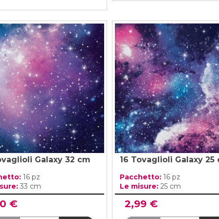
ovaglioli Galaxy 32 cm
16 Tovaglioli Galaxy 25
hetto:
16 pz
Pacchetto:
16 pz
sure:
33 cm
Le misure:
25 cm
20 €
2,99 €