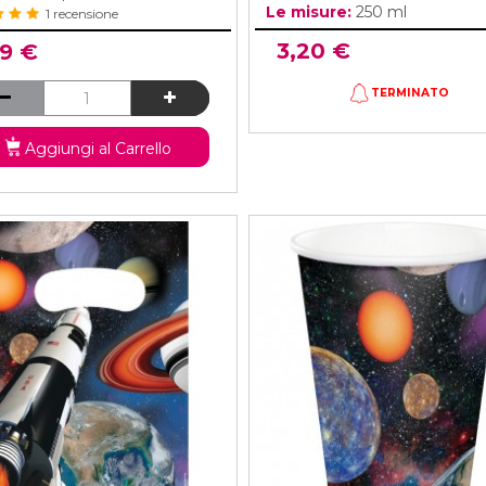
Le misure:
250 ml
1 recensione
3,20 €
99 €
TERMINATO
Aggiungi al Carrello