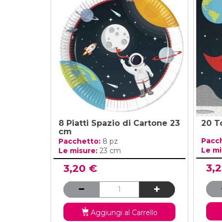
Compleanno Te
Vedi di Più
Vedi di Più
Compleanno Pr
Compleanno Te
Ritmica
Compleanno F
Compleanno 
8 Piatti Spazio di Cartone 23
20 T
Vedi di Più
cm
Pacc
Pacchetto:
8 pz
Le mi
Le misure:
23 cm
3,
3,20 €
Aggiungi al Carrello