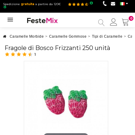
Spedizione
gratuita
a partire da 120€
0
Il
mio
accou
Caramelle Morbide
>
Caramelle Gommose
>
Tipi di Caramelle
>
Car
Fragole di Bosco Frizzanti 250 unità
1