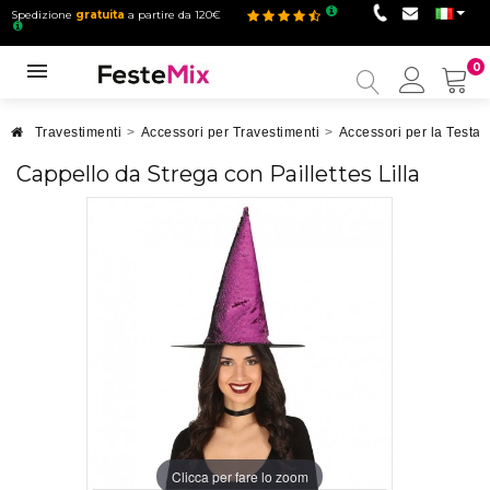
Spedizione
gratuita
a partire da 120€
0
Il
mio
accou
Travestimenti
>
Accessori per Travestimenti
>
Accessori per la Testa
Cappello da Strega con Paillettes Lilla
Clicca per fare lo zoom