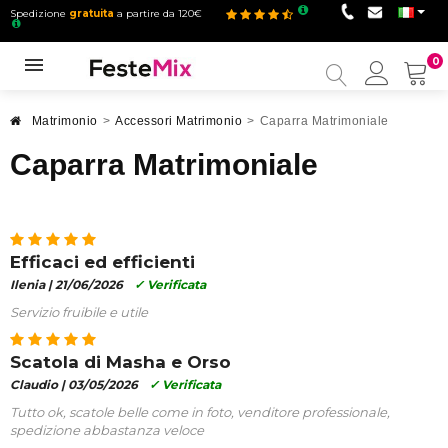
Spedizione
gratuita
a partire da 120€
0
Il
mio
accou
Matrimonio
>
Accessori Matrimonio
>
Caparra Matrimoniale
Caparra Matrimoniale
Efficaci ed efficienti
Ilenia |
21/06/2026
✓ Verificata
Servizio fruibile e utile
Scatola di Masha e Orso
Claudio |
03/05/2026
✓ Verificata
Tutto ok, scatole belle come in foto, venditore professionale,
spedizione abbastanza veloce