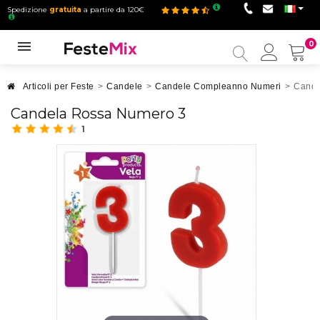
Spedizione
gratuita
a partire da 120€
0
Il
mio
accou
Articoli per Feste
>
Candele
>
Candele Compleanno Numeri
>
Cande
Candela Rossa Numero 3
1