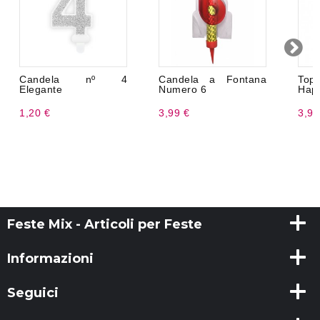
Candela nº 4
Candela a Fontana
Top
Elegante
Numero 6
Happ
1,20 €
3,99 €
3,99
Feste Mix - Articoli per Feste
Informazioni
Seguici