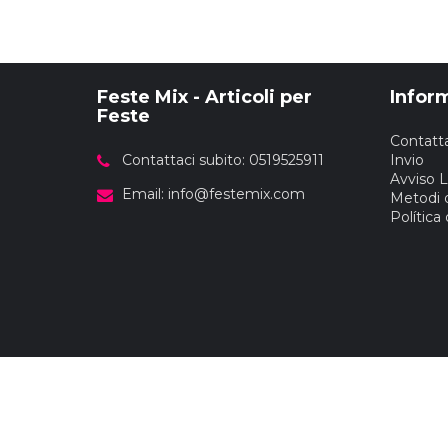
Compleanno Te
Vedi di Più
Vedi di Più
Compleanno Pr
Compleanno Te
Feste Mix - Articoli per
Infor
Feste
Ritmica
Contatta
Compleanno F
Contattaci subito: 0519525911
Invio
Compleanno 
Avviso 
Email:
info@festemix.com
Metodi 
Política
Vedi di Più